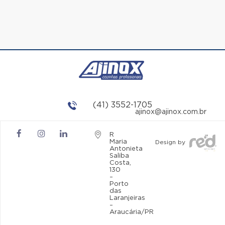
(41) 3552-1705
ajinox@ajinox.com.br
R
Maria
Design by
Antonieta
Saliba
Costa,
130
–
Porto
das
Laranjeiras
–
Araucária/PR