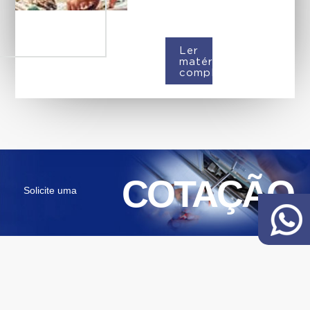
Ler
matéria
completa
COTAÇÃO
Solicite uma