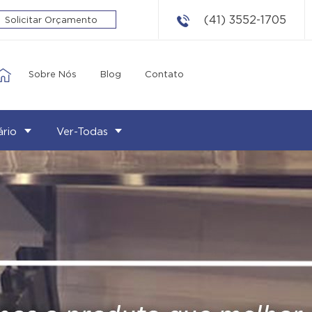
(41) 3552-1705
Solicitar Orçamento
Sobre Nós
Blog
Contato
ário
Ver-Todas
COCÇÃO
Fogão
Coifa
Sistema Lavação
Gordura
Fritadeira