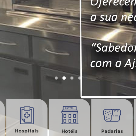
MOBILIÁRIO
Armário
Prateleira Suspença
Grelha de Piso
Lixeira Pedal
Carro Auxiliar
Assunto
Mesa Maquina Lavar
Louça
Estantes
Mesa
Carro Esqueleto
Pia Assepcia
ENVIAR