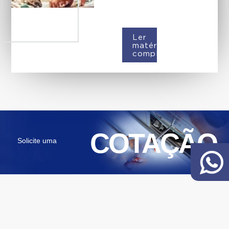
Ler
matéria
completa
COTAÇÃO
Solicite uma