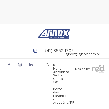
(41) 3552-1705
ajinox@ajinox.com.br
R
Maria
Design by
Antonieta
Saliba
Costa,
130
–
Porto
das
Laranjeiras
–
Araucária/PR