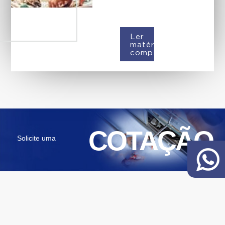
Ler
matéria
completa
COTAÇÃO
Solicite uma