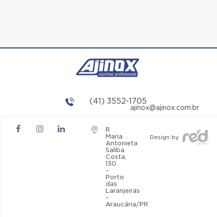
(41) 3552-1705
ajinox@ajinox.com.br
R
Maria
Design by
Antonieta
Saliba
Costa,
130
–
Porto
das
Laranjeiras
–
Araucária/PR