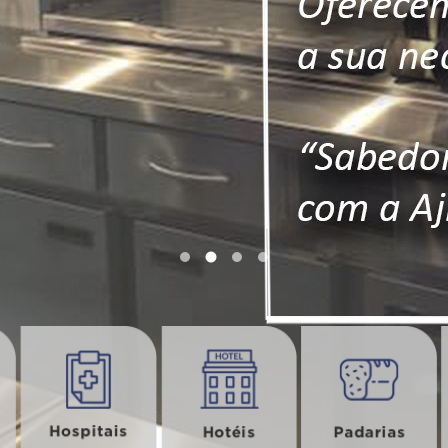
MOBILIÁRIO
Armário
Prateleira Suspença
Grelha de Piso
Lixeira Pedal
Carro Auxiliar
Assunto
Mesa Maquina Lavar
Louça
Estantes
Mesa
Carro Esqueleto
Pia Assepcia
ENVIAR