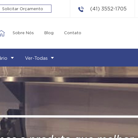
(41) 3552-1705
Solicitar Orçamento
Sobre Nós
Blog
Contato
ário
Ver-Todas
COCÇÃO
Fogão
Coifa
Sistema Lavação
Gordura
Fritadeira