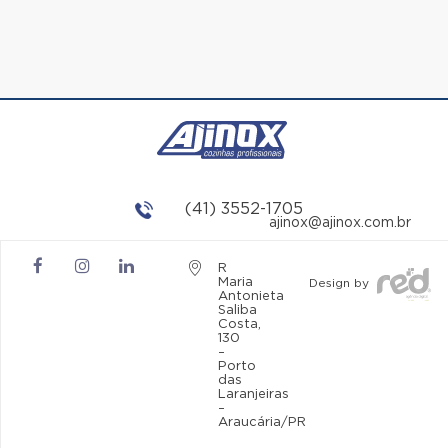
(41) 3552-1705
ajinox@ajinox.com.br
R
Maria
Design by
Antonieta
Saliba
Costa,
130
–
Porto
das
Laranjeiras
–
Araucária/PR