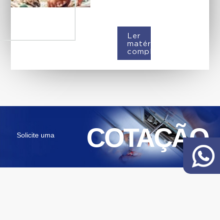
Ler
matéria
completa
COTAÇÃO
Solicite uma